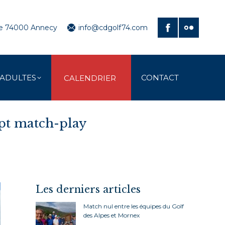
ve 74000 Annecy
info@cdgolf74.com
 ADULTES
CONTACT
CALENDRIER
dpt match-play
Les derniers articles
Match nul entre les équipes du Golf
des Alpes et Mornex