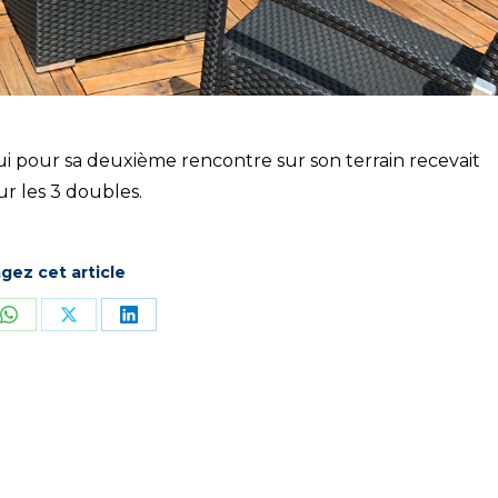
ui pour sa deuxième rencontre sur son terrain recevait
ur les 3 doubles.
gez cet article
ger
Partager
Partager
Partager
sur
sur
sur
book
WhatsApp
X
LinkedIn