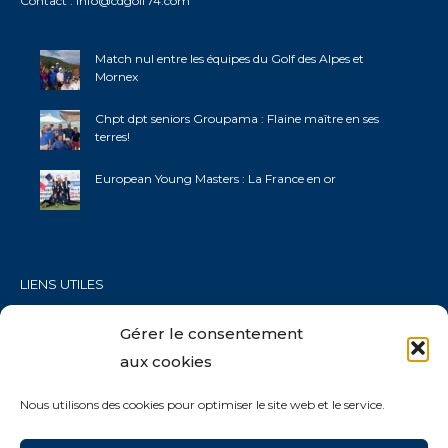
Contact :
info@cdgolf74.com
Match nul entre les équipes du Golf des Alpes et
Mornex
Chpt dpt seniors Groupama : Flaine maître en ses
terres!
European Young Masters : La France en or
LIENS UTILES
Fédération Française de Golf
Gérer le consentement
Ligue AURA Golf
aux cookies
CDOS 74
Nous utilisons des cookies pour optimiser le site web et le service.
Galaxie Golf