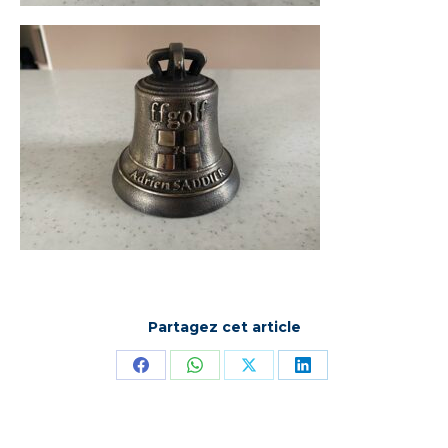
Partagez cet article
Partager
Partager
Partager
Partager
sur
sur
sur
sur
Facebook
WhatsApp
X
LinkedIn