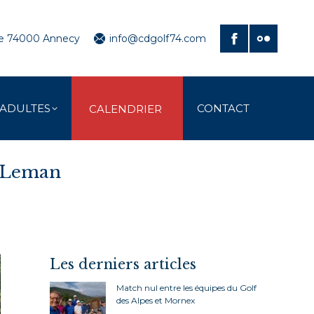
ve 74000 Annecy
info@cdgolf74.com
 ADULTES
CONTACT
CALENDRIER
u Leman
Les derniers articles
Match nul entre les équipes du Golf
des Alpes et Mornex