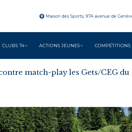
Maison des Sports, 97A avenue de Genè
CLUBS 74
ACTIONS JEUNES
COMPÉTITIONS
contre match-play les Gets/CEG d