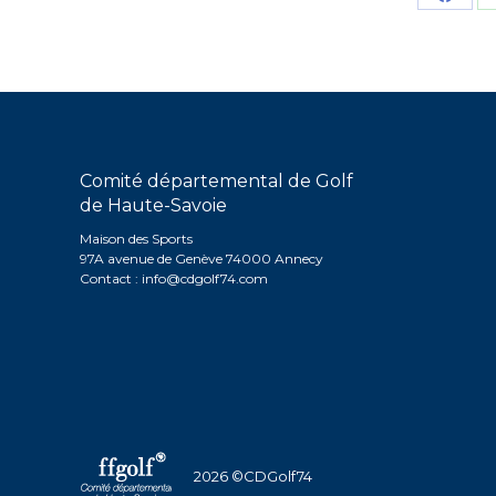
Parta
sur
Face
Comité départemental de Golf
de Haute-Savoie
Maison des Sports
97A avenue de Genève 74000 Annecy
Contact :
info@cdgolf74.com
2026 ©CDGolf74