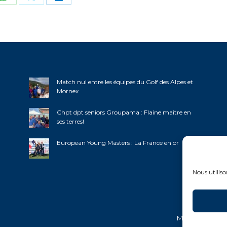
ger
Partager
Partager
Partager
sur
sur
sur
book
WhatsApp
X
LinkedIn
Match nul entre les équipes du Golf des Alpes et
Mornex
Chpt dpt seniors Groupama : Flaine maître en
ses terres!
European Young Masters : La France en or
Nous utiliso
Mentions légal