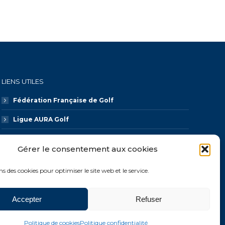
LIENS UTILES
Fédération Française de Golf
Ligue AURA Golf
CDOS 74
Gérer le consentement aux cookies
Galaxie Golf
ns des cookies pour optimiser le site web et le service.
Accepter
Refuser
es
Politique confidentialité
Politique de cookies (UE)
Politique de cookies
Politique confidentialité