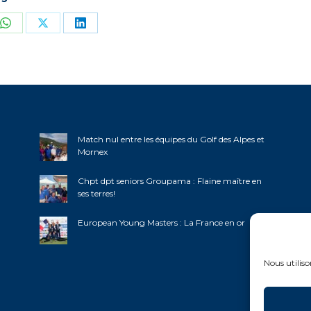
ger
Partager
Partager
Partager
sur
sur
sur
book
WhatsApp
X
LinkedIn
Match nul entre les équipes du Golf des Alpes et
Mornex
Chpt dpt seniors Groupama : Flaine maître en
ses terres!
European Young Masters : La France en or
Nous utiliso