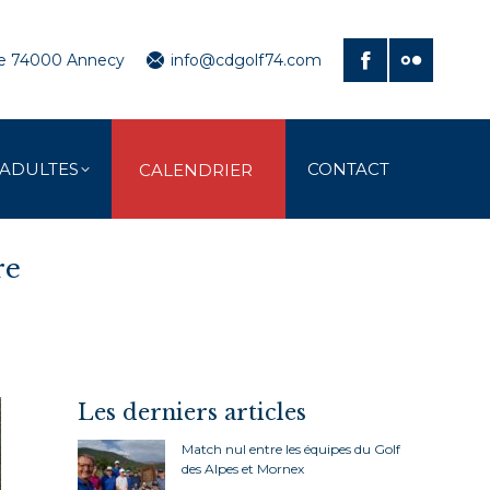
ve 74000 Annecy
info@cdgolf74.com
 ADULTES
CONTACT
CALENDRIER
re
Les derniers articles
Match nul entre les équipes du Golf
des Alpes et Mornex