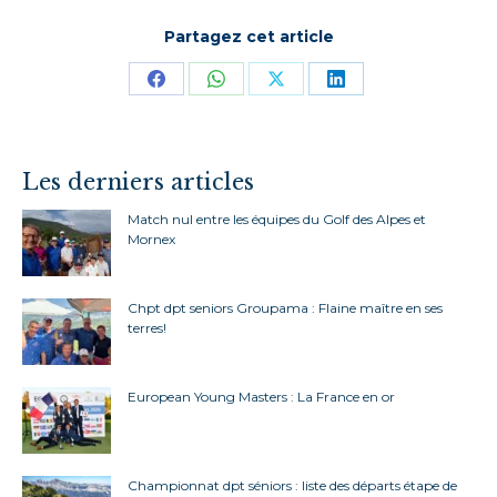
Partagez cet article
Partager
Partager
Partager
Partager
sur
sur
sur
sur
Facebook
WhatsApp
X
LinkedIn
Les derniers articles
Match nul entre les équipes du Golf des Alpes et
Mornex
Chpt dpt seniors Groupama : Flaine maître en ses
terres!
European Young Masters : La France en or
Championnat dpt séniors : liste des départs étape de