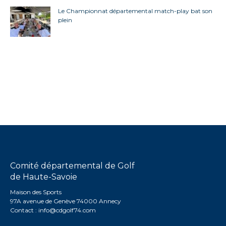
Le Championnat départemental match-play bat son
plein
Comité départemental de Golf
de Haute-Savoie
Maison des Sports
97A avenue de Genève 74000 Annecy
Contact :
info@cdgolf74.com