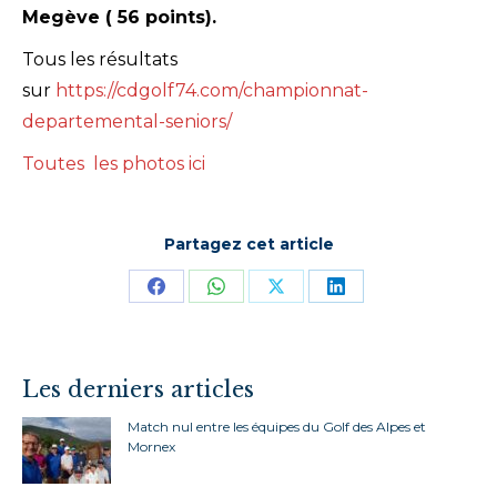
Megève ( 56 points).
Tous les résultats
sur
https://cdgolf74.com/championnat-
departemental-seniors/
Toutes les photos ici
Partagez cet article
Partager
Partager
Partager
Partager
sur
sur
sur
sur
Facebook
WhatsApp
X
LinkedIn
Les derniers articles
Match nul entre les équipes du Golf des Alpes et
Mornex