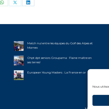
ger
Partager
Partager
Partager
sur
sur
sur
book
WhatsApp
X
LinkedIn
Match nul entre les équipes du Golf des Alpes et
Mornex
Chpt dpt seniors Groupama : Flaine maître en
ses terres!
European Young Masters : La France en or
Nous utiliso
Mentions légal