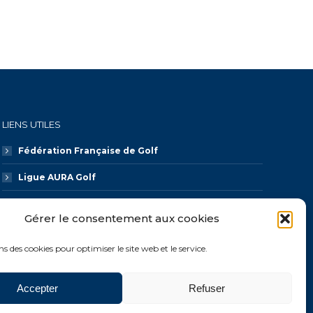
LIENS UTILES
Fédération Française de Golf
Ligue AURA Golf
CDOS 74
Gérer le consentement aux cookies
Galaxie Golf
ns des cookies pour optimiser le site web et le service.
Accepter
Refuser
es
Politique confidentialité
Politique de cookies (UE)