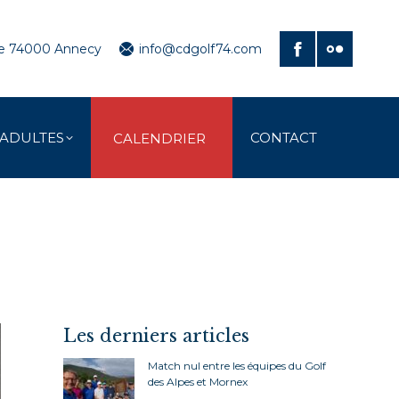
ve 74000 Annecy
info@cdgolf74.com
 ADULTES
CONTACT
CALENDRIER
Les derniers articles
Match nul entre les équipes du Golf
des Alpes et Mornex