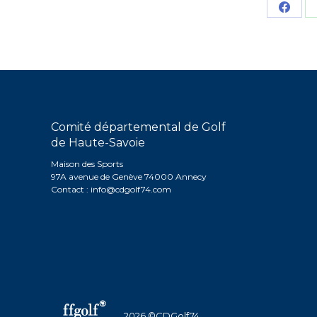
Parta
sur
Face
Comité départemental de Golf
de Haute-Savoie
Maison des Sports
97A avenue de Genève 74000 Annecy
Contact :
info@cdgolf74.com
2026 ©CDGolf74