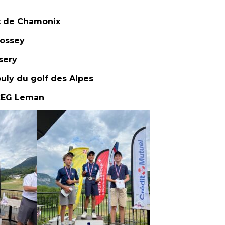
at de Chamonix
Bossey
sery
ouly du golf des Alpes
 CEG Leman