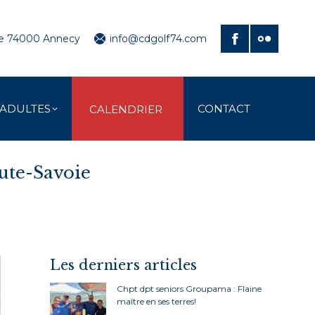
ve 74000 Annecy
info@cdgolf74.com
 ADULTES
CONTACT
CALENDRIER
ute-Savoie
Les derniers articles
Chpt dpt seniors Groupama : Flaine
maître en ses terres!