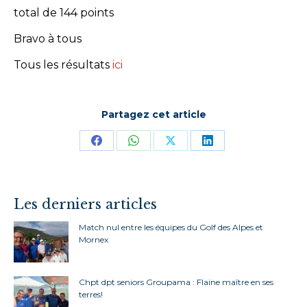
total de 144 points
Bravo à tous
Tous les résultats
ici
Partagez cet article
Partager
Partager
Partager
Partager
sur
sur
sur
sur
Facebook
WhatsApp
X
LinkedIn
Les derniers articles
Match nul entre les équipes du Golf des Alpes et
Mornex
Chpt dpt seniors Groupama : Flaine maître en ses
terres!