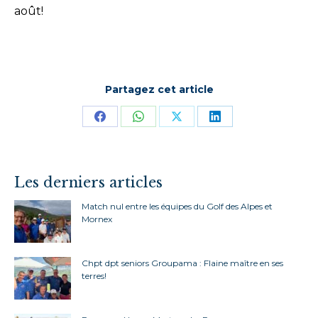
août!
Partagez cet article
Partager
Partager
Partager
Partager
sur
sur
sur
sur
Facebook
WhatsApp
X
LinkedIn
Les derniers articles
Match nul entre les équipes du Golf des Alpes et
Mornex
Chpt dpt seniors Groupama : Flaine maître en ses
terres!