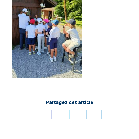
Partagez cet article
Partager
Partager
Partager
Partager
sur
sur
sur
sur
Facebook
WhatsApp
X
LinkedIn