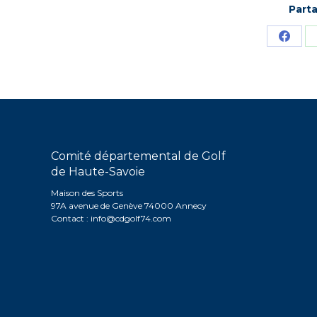
Parta
Parta
sur
Face
Comité départemental de Golf
de Haute-Savoie
Maison des Sports
97A avenue de Genève 74000 Annecy
Contact :
info@cdgolf74.com