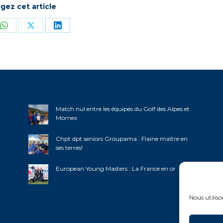
gez cet article
ger
Partager
Partager
Partager
sur
sur
sur
book
WhatsApp
X
LinkedIn
Match nul entre les équipes du Golf des Alpes et
Mornex
Chpt dpt seniors Groupama : Flaine maître en
ses terres!
European Young Masters : La France en or
Nous utiliso